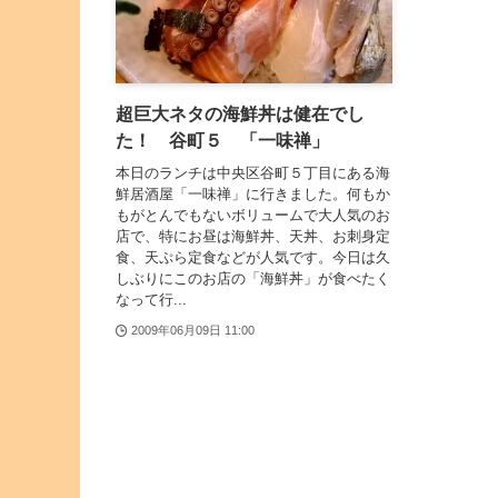
超巨大ネタの海鮮丼は健在でし
た！ 谷町５ 「一味禅」
本日のランチは中央区谷町５丁目にある海
鮮居酒屋「一味禅」に行きました。何もか
もがとんでもないボリュームで大人気のお
店で、特にお昼は海鮮丼、天丼、お刺身定
食、天ぷら定食などが人気です。今日は久
しぶりにこのお店の「海鮮丼」が食べたく
なって行...
2009年06月09日 11:00