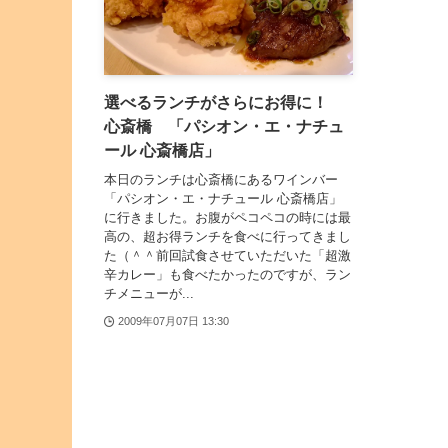
選べるランチがさらにお得に！
心斎橋 「パシオン・エ・ナチュ
ール 心斎橋店」
本日のランチは心斎橋にあるワインバー
「パシオン・エ・ナチュール 心斎橋店」
に行きました。お腹がペコペコの時には最
高の、超お得ランチを食べに行ってきまし
た（＾＾前回試食させていただいた「超激
辛カレー」も食べたかったのですが、ラン
チメニューが...
2009年07月07日 13:30