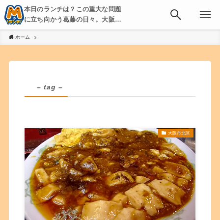
本日のランチは？この重大な問題
に立ち向かう葛藤の日々。大阪・
京都・神戸を中心とした食べ歩
ホーム
き、飲み歩きを綴る。
– tag –
大阪市北区