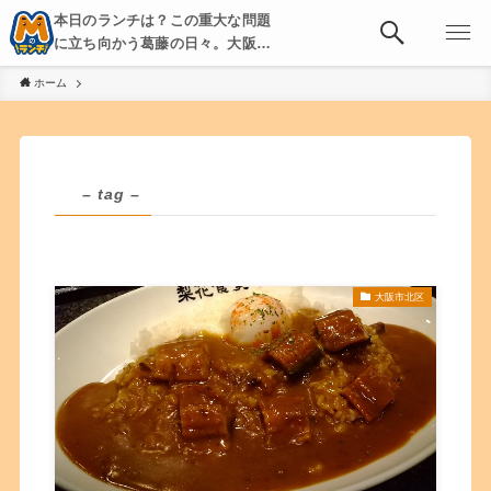
本日のランチは？この重大な問題
に立ち向かう葛藤の日々。大阪・
京都・神戸を中心とした食べ歩
ホーム
き、飲み歩きを綴る。
– tag –
大阪市北区