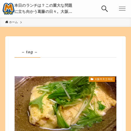
本日のランチは？この重大な問題
に立ち向かう葛藤の日々。大阪・
京都・神戸を中心とした食べ歩
ホーム
き、飲み歩きを綴る。
– tag –
大阪市天王寺区