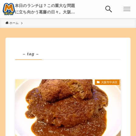
本日のランチは？この重大な問題
に立ち向かう葛藤の日々。大阪・
京都・神戸を中心とした食べ歩
ホーム
き、飲み歩きを綴る。
– tag –
大阪市中央区