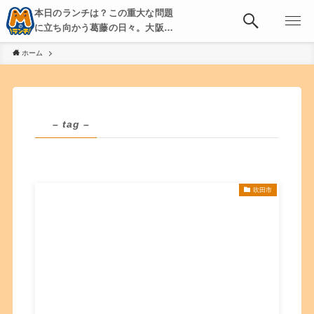
本日のランチは？この重大な問題
に立ち向かう葛藤の日々。大阪・
京都・神戸を中心とした食べ歩
ホーム
き、飲み歩きを綴る。
– tag –
吹田市