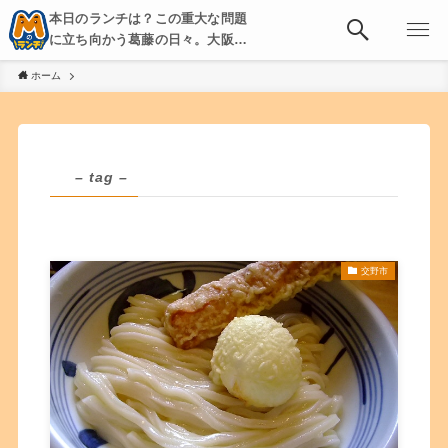
本日のランチは？この重大な問題
に立ち向かう葛藤の日々。大阪・
京都・神戸を中心とした食べ歩
ホーム
き、飲み歩きを綴る。
– tag –
交野市