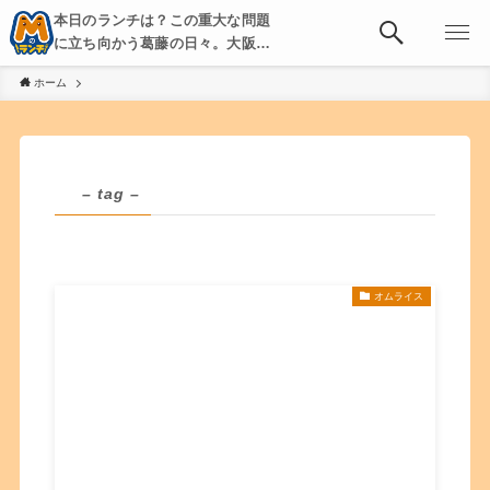
本日のランチは？この重大な問題
に立ち向かう葛藤の日々。大阪・
京都・神戸を中心とした食べ歩
ホーム
き、飲み歩きを綴る。
– tag –
オムライス