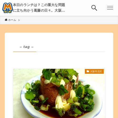
本日のランチは？この重大な問題
に立ち向かう葛藤の日々。大阪・
京都・神戸を中心とした食べ歩
ホーム
き、飲み歩きを綴る。
– tag –
大阪市北区