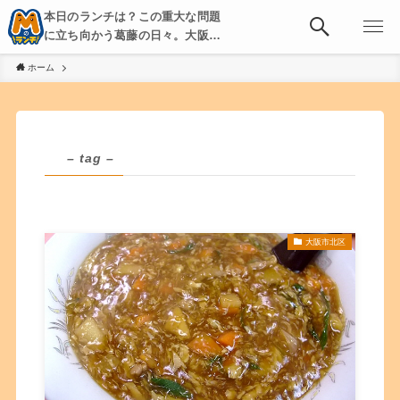
本日のランチは？この重大な問題
に立ち向かう葛藤の日々。大阪・
京都・神戸を中心とした食べ歩
ホーム
き、飲み歩きを綴る。
– tag –
大阪市北区