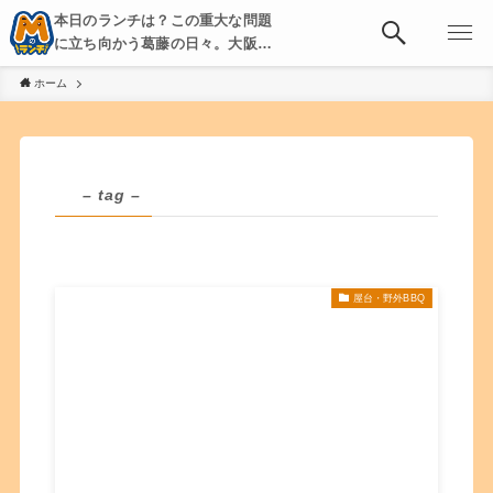
本日のランチは？この重大な問題
に立ち向かう葛藤の日々。大阪・
京都・神戸を中心とした食べ歩
ホーム
き、飲み歩きを綴る。
– tag –
屋台・野外BBQ