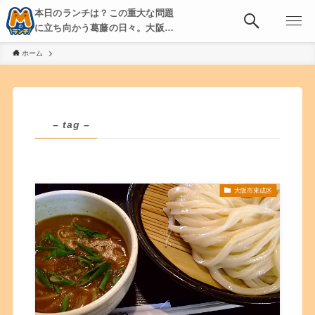
本日のランチは？この重大な問題
に立ち向かう葛藤の日々。大阪・
京都・神戸を中心とした食べ歩
ホーム
き、飲み歩きを綴る。
– tag –
大阪市東成区