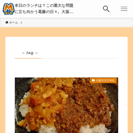
本日のランチは？この重大な問題
に立ち向かう葛藤の日々。大阪・
京都・神戸を中心とした食べ歩
ホーム
き、飲み歩きを綴る。
– tag –
大阪市天王寺区