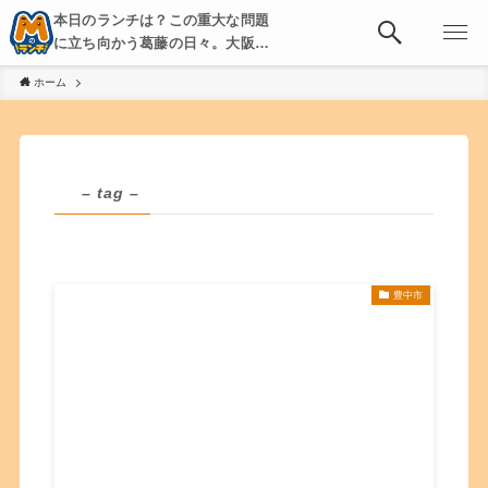
本日のランチは？この重大な問題
に立ち向かう葛藤の日々。大阪・
京都・神戸を中心とした食べ歩
ホーム
き、飲み歩きを綴る。
– tag –
豊中市