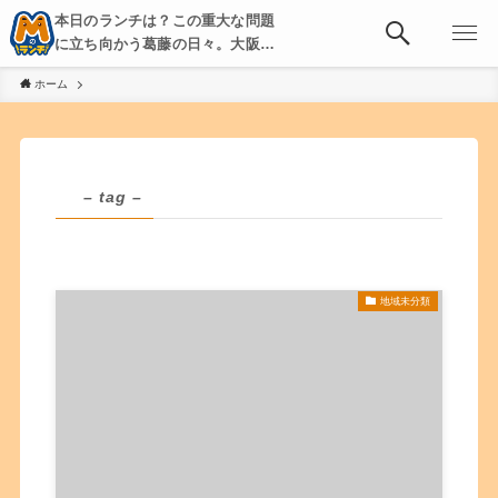
本日のランチは？この重大な問題
に立ち向かう葛藤の日々。大阪・
京都・神戸を中心とした食べ歩
ホーム
き、飲み歩きを綴る。
– tag –
地域未分類