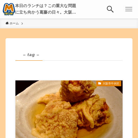
本日のランチは？この重大な問題
に立ち向かう葛藤の日々。大阪・
京都・神戸を中心とした食べ歩
ホーム
き、飲み歩きを綴る。
– tag –
大阪市中央区