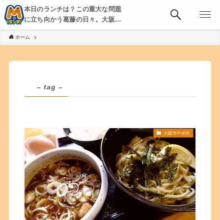
本日のランチは？この重大な問題
に立ち向かう葛藤の日々。大阪・
京都・神戸を中心とした食べ歩
ホーム
き、飲み歩きを綴る。
– tag –
大阪市中央区