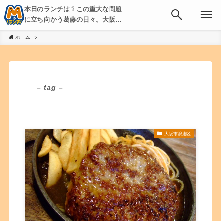
本日のランチは？この重大な問題
に立ち向かう葛藤の日々。大阪・
京都・神戸を中心とした食べ歩
ホーム
き、飲み歩きを綴る。
– tag –
大阪市浪速区