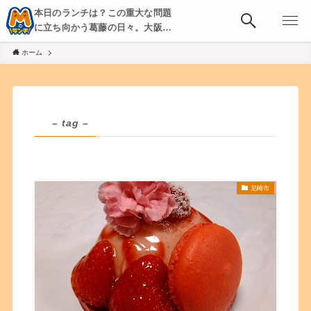
本日のランチは？この重大な問題
に立ち向かう葛藤の日々。大阪・
京都・神戸を中心とした食べ歩
ホーム
き、飲み歩きを綴る。
– tag –
尼崎市