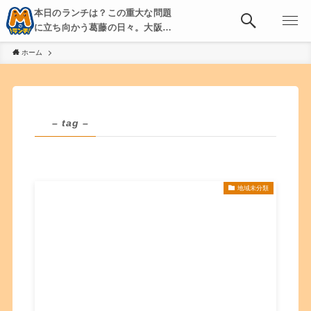
本日のランチは？この重大な問題
に立ち向かう葛藤の日々。大阪・
京都・神戸を中心とした食べ歩
ホーム
き、飲み歩きを綴る。
– tag –
地域未分類