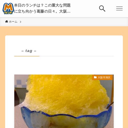
本日のランチは？この重大な問題
に立ち向かう葛藤の日々。大阪・
京都・神戸を中心とした食べ歩
ホーム
き、飲み歩きを綴る。
– tag –
大阪市旭区