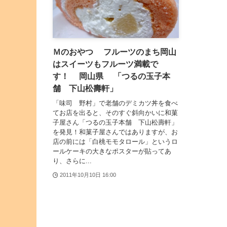
Ｍのおやつ フルーツのまち岡山
はスイーツもフルーツ満載で
す！ 岡山県 「つるの玉子本
舗 下山松壽軒」
「味司 野村」で老舗のデミカツ丼を食べ
てお店を出ると、そのすぐ斜向かいに和菓
子屋さん「つるの玉子本舗 下山松壽軒」
を発見！和菓子屋さんではありますが、お
店の前には「白桃モモタロール」というロ
ールケーキの大きなポスターが貼ってあ
り、さらに...
2011年10月10日 16:00