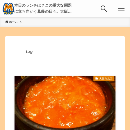
本日のランチは？この重大な問題
に立ち向かう葛藤の日々。大阪・
京都・神戸を中心とした食べ歩
ホーム
き、飲み歩きを綴る。
– tag –
大阪市北区