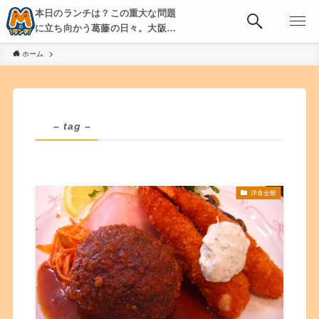
本日のランチは？この重大な問題
に立ち向かう葛藤の日々。大阪・
京都・神戸を中心とした食べ歩
ホーム
き、飲み歩きを綴る。
– tag –
洋食全般