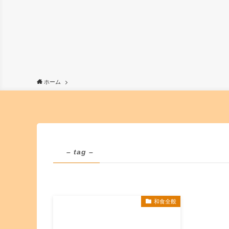
ホーム
– tag –
和食全般