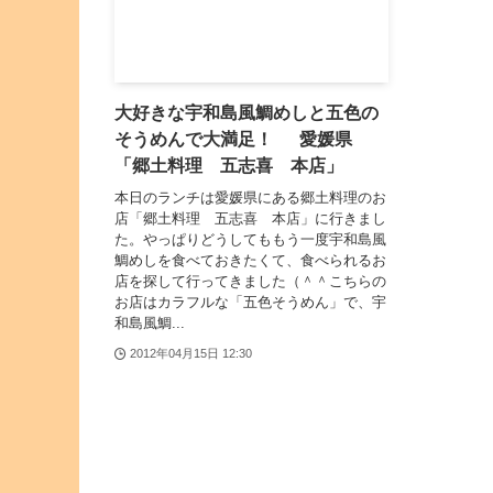
大好きな宇和島風鯛めしと五色の
そうめんで大満足！ 愛媛県
「郷土料理 五志喜 本店」
本日のランチは愛媛県にある郷土料理のお
店「郷土料理 五志喜 本店」に行きまし
た。やっぱりどうしてももう一度宇和島風
鯛めしを食べておきたくて、食べられるお
店を探して行ってきました（＾＾こちらの
お店はカラフルな「五色そうめん」で、宇
和島風鯛...
2012年04月15日 12:30