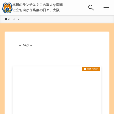
本日のランチは？この重大な問題
に立ち向かう葛藤の日々。大阪・
京都・神戸を中心とした食べ歩
ホーム
き、飲み歩きを綴る。
– tag –
大阪市旭区