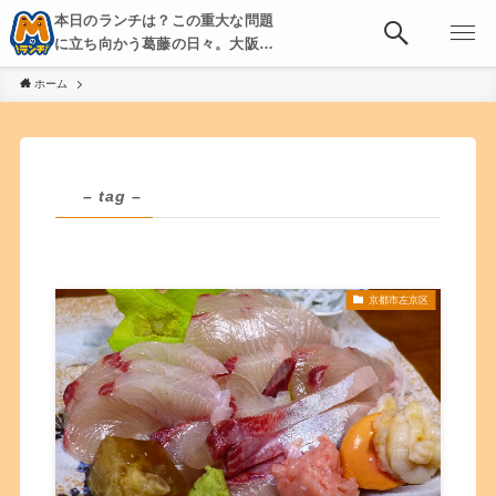
本日のランチは？この重大な問題
に立ち向かう葛藤の日々。大阪・
京都・神戸を中心とした食べ歩
ホーム
き、飲み歩きを綴る。
– tag –
京都市左京区