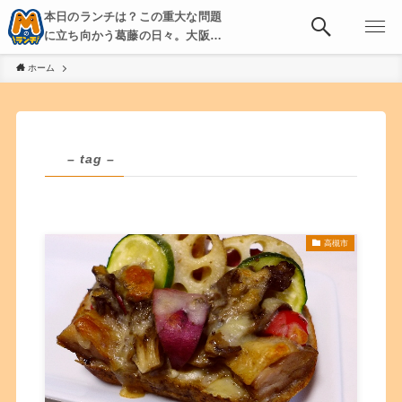
本日のランチは？この重大な問題
に立ち向かう葛藤の日々。大阪・
京都・神戸を中心とした食べ歩
ホーム
き、飲み歩きを綴る。
– tag –
高槻市