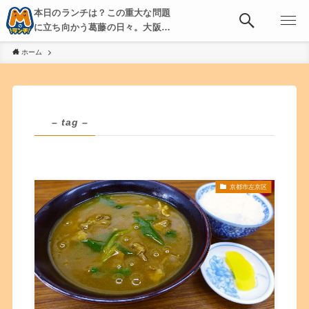
本日のランチは？この重大な問題
に立ち向かう葛藤の日々。大阪・
京都・神戸を中心とした食べ歩
ホーム
き、飲み歩きを綴る。
– tag –
京都市左京区