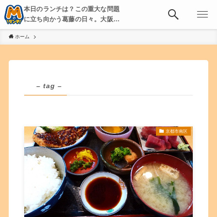
本日のランチは？この重大な問題
に立ち向かう葛藤の日々。大阪・
京都・神戸を中心とした食べ歩
ホーム
き、飲み歩きを綴る。
– tag –
京都市南区