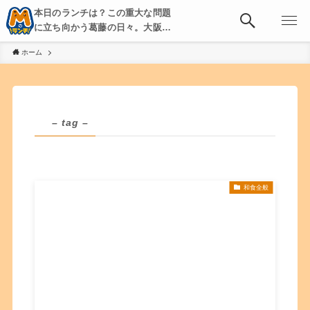
本日のランチは？この重大な問題
に立ち向かう葛藤の日々。大阪・
京都・神戸を中心とした食べ歩
ホーム
き、飲み歩きを綴る。
– tag –
和食全般