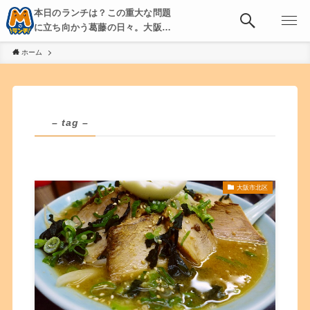
本日のランチは？この重大な問題
に立ち向かう葛藤の日々。大阪・
京都・神戸を中心とした食べ歩
ホーム
き、飲み歩きを綴る。
– tag –
大阪市北区