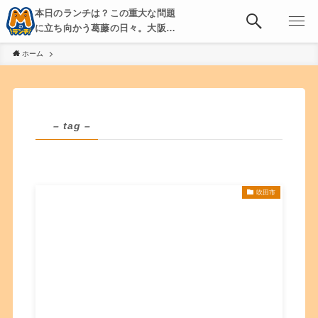
本日のランチは？この重大な問題
に立ち向かう葛藤の日々。大阪・
京都・神戸を中心とした食べ歩
ホーム
き、飲み歩きを綴る。
– tag –
吹田市