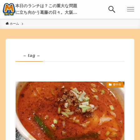
本日のランチは？この重大な問題
に立ち向かう葛藤の日々。大阪・
京都・神戸を中心とした食べ歩
ホーム
き、飲み歩きを綴る。
– tag –
豊中市