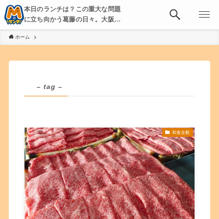
本日のランチは？この重大な問題
に立ち向かう葛藤の日々。大阪・
京都・神戸を中心とした食べ歩
ホーム
き、飲み歩きを綴る。
– tag –
和食全般