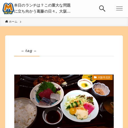
本日のランチは？この重大な問題
に立ち向かう葛藤の日々。大阪・
京都・神戸を中心とした食べ歩
ホーム
き、飲み歩きを綴る。
– tag –
大阪市北区