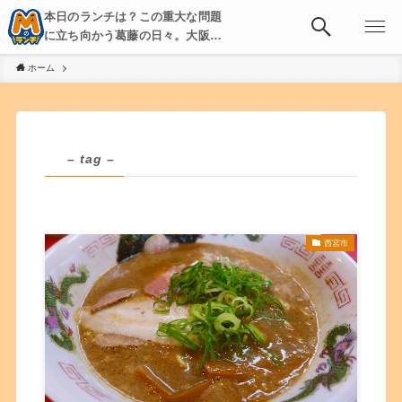
本日のランチは？この重大な問題
に立ち向かう葛藤の日々。大阪・
京都・神戸を中心とした食べ歩
ホーム
き、飲み歩きを綴る。
– tag –
西宮市