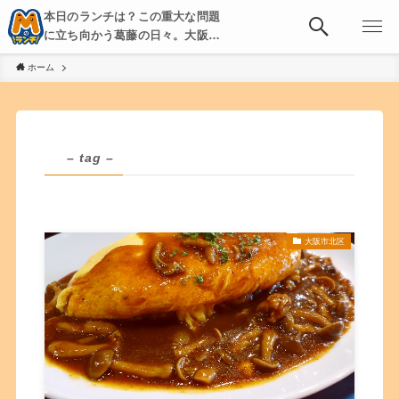
本日のランチは？この重大な問題
に立ち向かう葛藤の日々。大阪・
京都・神戸を中心とした食べ歩
ホーム
き、飲み歩きを綴る。
– tag –
大阪市北区