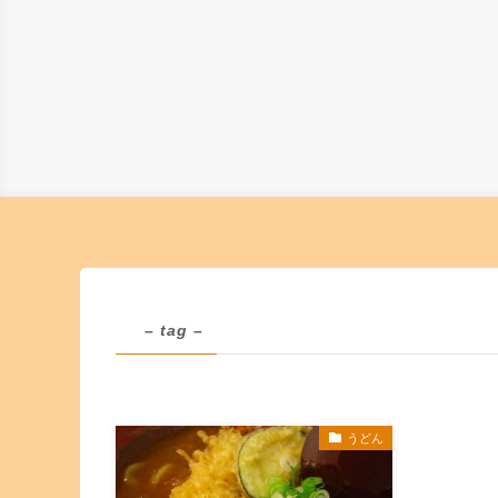
– tag –
うどん