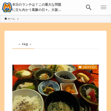
本日のランチは？この重大な問題
に立ち向かう葛藤の日々。大阪・
京都・神戸を中心とした食べ歩
ホーム
き、飲み歩きを綴る。
– tag –
大阪市中央区