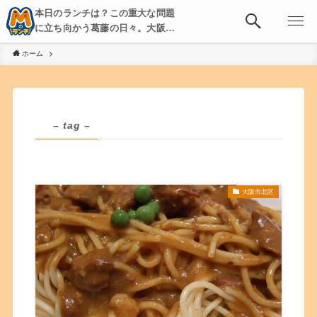
本日のランチは？この重大な問題
に立ち向かう葛藤の日々。大阪・
京都・神戸を中心とした食べ歩
ホーム
き、飲み歩きを綴る。
– tag –
大阪市北区