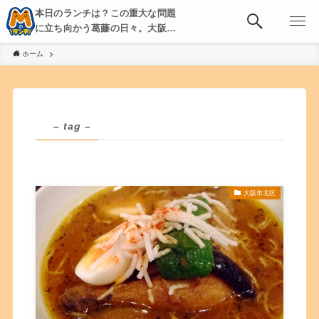
本日のランチは？この重大な問題
に立ち向かう葛藤の日々。大阪・
京都・神戸を中心とした食べ歩
ホーム
き、飲み歩きを綴る。
– tag –
大阪市北区