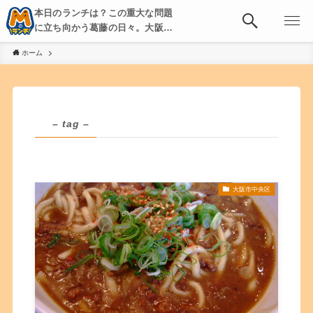
本日のランチは？この重大な問題
に立ち向かう葛藤の日々。大阪・
京都・神戸を中心とした食べ歩
ホーム
き、飲み歩きを綴る。
– tag –
大阪市中央区