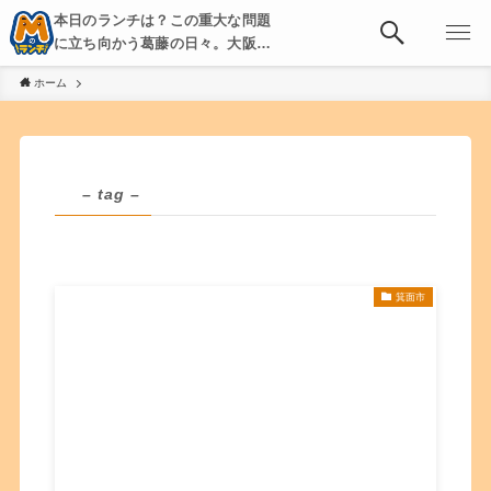
本日のランチは？この重大な問題
に立ち向かう葛藤の日々。大阪・
京都・神戸を中心とした食べ歩
ホーム
き、飲み歩きを綴る。
– tag –
箕面市