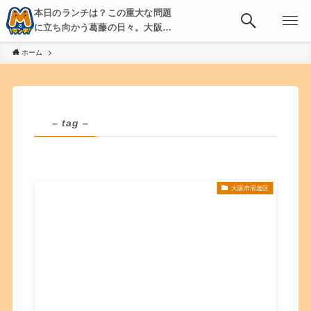
本日のランチは？この重大な問題
に立ち向かう葛藤の日々。大阪・
京都・神戸を中心とした食べ歩
ホーム
き、飲み歩きを綴る。
– tag –
大阪市浪速区