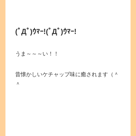
(ﾟДﾟ)ｳﾏｰ!
(ﾟДﾟ)ｳﾏｰ!
うま～～～い！！
昔懐かしいケチャップ味に癒されます（＾
＾