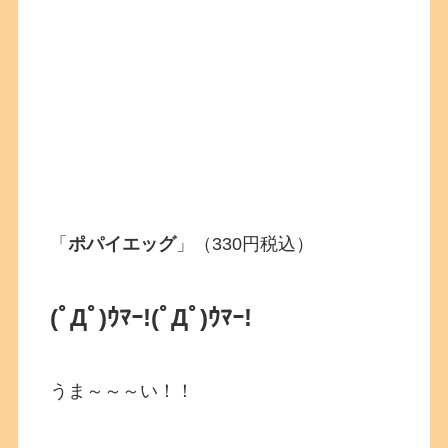
「
ポパイエッグ
」（330円税込）
(ﾟДﾟ)ｳﾏｰ!
(ﾟДﾟ)ｳﾏｰ!
うま～～～い！！