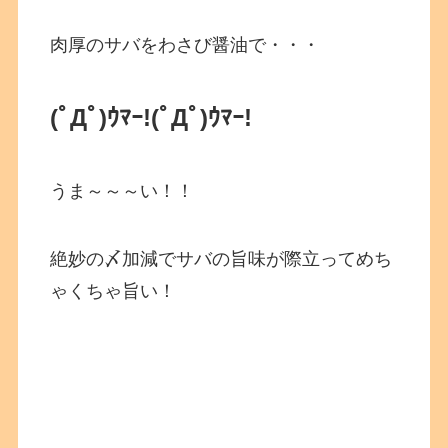
肉厚のサバをわさび醤油で・・・
(ﾟДﾟ)ｳﾏｰ!
(ﾟДﾟ)ｳﾏｰ!
うま～～～い！！
絶妙の〆加減でサバの旨味が際立ってめち
ゃくちゃ旨い！