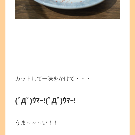
カットして一味をかけて・・・
(ﾟДﾟ)ｳﾏｰ!
(ﾟДﾟ)ｳﾏｰ!
うま～～～い！！