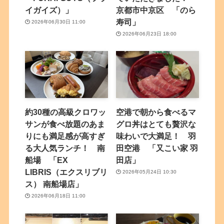
イガイズ）」
京都市中京区 「のら
寿司」
2026年06月30日 11:00
2026年06月23日 18:00
約30種の高級クロワッ
空港で朝から食べるマ
サンが食べ放題のあま
グロ丼はとても贅沢な
りにも満足感が高すぎ
味わいで大満足！ 羽
る大人気ランチ！ 南
田空港 「又こい家 羽
船場 「EX
田店」
LIBRIS（エクスリブリ
2026年05月24日 10:30
ス） 南船場店」
2026年06月18日 11:00