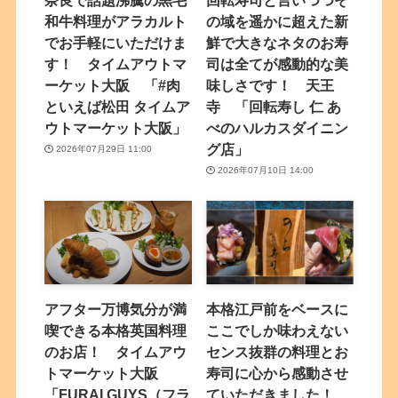
和牛料理がアラカルト
の域を遥かに超えた新
でお手軽にいただけま
鮮で大きなネタのお寿
す！ タイムアウトマ
司は全てが感動的な美
ーケット大阪 「#肉
味しさです！ 天王
といえば松田 タイムア
寺 「回転寿し 仁 あ
ウトマーケット大阪」
べのハルカスダイニン
グ店」
2026年07月29日 11:00
2026年07月10日 14:00
アフター万博気分が満
本格江戸前をベースに
喫できる本格英国料理
ここでしか味わえない
のお店！ タイムアウ
センス抜群の料理とお
トマーケット大阪
寿司に心から感動させ
「FURAI GUYS（フラ
ていただきました！