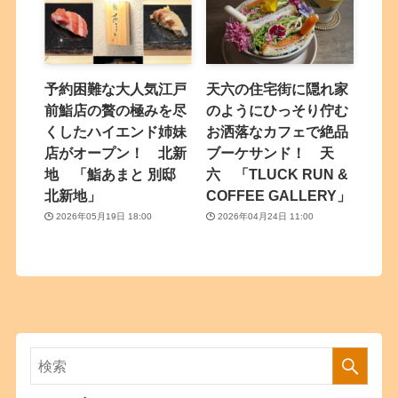
予約困難な大人気江戸
天六の住宅街に隠れ家
前鮨店の贅の極みを尽
のようにひっそり佇む
くしたハイエンド姉妹
お洒落なカフェで絶品
店がオープン！ 北新
ブーケサンド！ 天
地 「鮨あまと 別邸
六 「TLUCK RUN &
北新地」
COFFEE GALLERY」
2026年05月19日 18:00
2026年04月24日 11:00