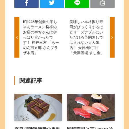
昭和45年創業の半ち
美味しい本格握り寿
ゃんラーメン発祥の
司がびっくりするほ
お店の半ちゃんはや
どリーズナブルにい
っぱり旨かったで
ただける予約無しで
す！ 神戸三宮 「らー
は入れない大人気
めん熊五郎 さんプラ
店！ 天神橋5丁目
ザ本店」
「天満酒場 すし金」
関連記事
奈良で話題沸騰の黒毛
回転寿司と言いつつそ