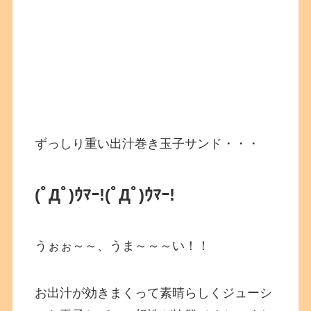
ずっしり重い出汁巻き玉子サンド・・・
(ﾟДﾟ)ｳﾏｰ!
(ﾟДﾟ)ｳﾏｰ!
うぉぉ～～、うま～～～い！！
お出汁が効きまくって素晴らしくジューシ