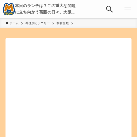
本日のランチは？この重大な問題
に立ち向かう葛藤の日々。大阪・
京都・神戸を中心とした食べ歩
ホーム
料理別カテゴリー
和食全般
き、飲み歩きを綴る。