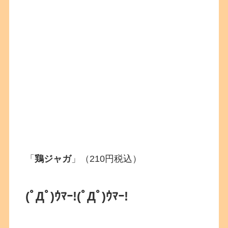
「
鶏ジャガ
」（210円税込）
(ﾟДﾟ)ｳﾏｰ!(ﾟДﾟ)ｳﾏｰ!