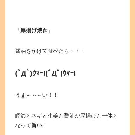
「
厚揚げ焼き
」
醤油をかけて食べたら・・・
(ﾟДﾟ)ｳﾏｰ!(ﾟДﾟ)ｳﾏｰ!
うま～～～い！！
鰹節とネギと生姜と醤油が厚揚げと一体と
なって旨い！