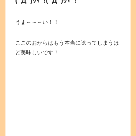
(ﾟДﾟ)ｳﾏｰ!(ﾟДﾟ)ｳﾏｰ!
うま～～～い！！
ここのおからはもう本当に唸ってしまうほ
ど美味しいです！