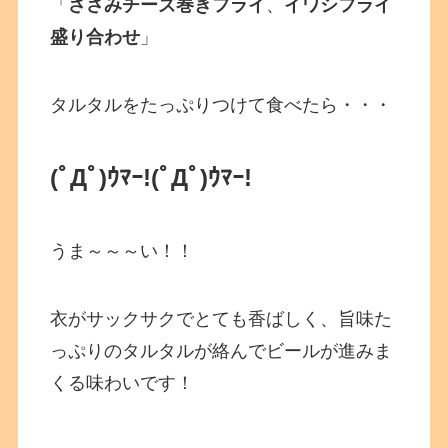
「
ささみチーズ巻きフライ
、
イワシフライ
盛り合わせ
」
タルタルをたっぷりつけて食べたら・・・
(ﾟДﾟ)ｳﾏｰ!(ﾟДﾟ)ｳﾏｰ!
うま～～～い！！
衣がサックサクでとても香ばしく、旨味た
っぷりのタルタルが絡んでビールが進みま
くる味わいです！