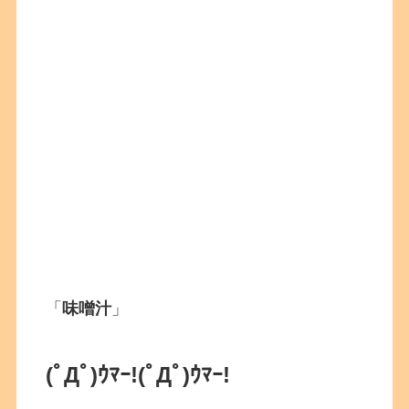
「
味噌汁
」
(ﾟДﾟ)ｳﾏｰ!(ﾟДﾟ)ｳﾏｰ!