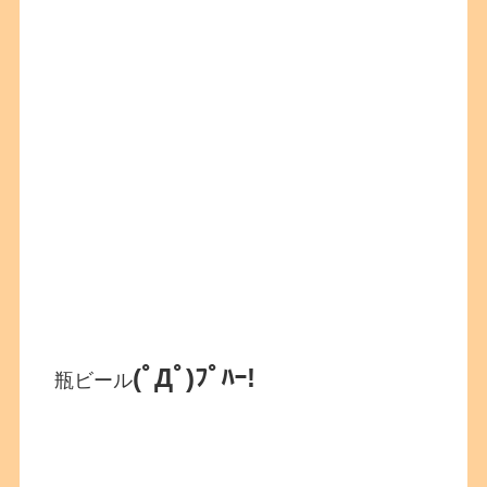
(ﾟДﾟ)ﾌﾟﾊｰ!
瓶ビール