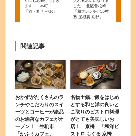
りにもお値打ちすぎ
入れるお店になりま
ます！ 本町
した！ 北区曾根崎
「酒・肴 とやお」
「和フレンチバル村
塾 屋根裏 別邸」
関連記事
おかずがたくさんのラ
名物土鍋ご飯をはじめ
ンチやこだわりのスイ
とする和と洋の良いと
ーツとコーヒーが絶品
こ取りのビストロ料理
のお洒落なカフェがオ
がとても美味しいお
ープン！ 生駒市
店！ 京橋 「和洋ビ
「かふぅカフェ」
ストロ もぐる 京橋