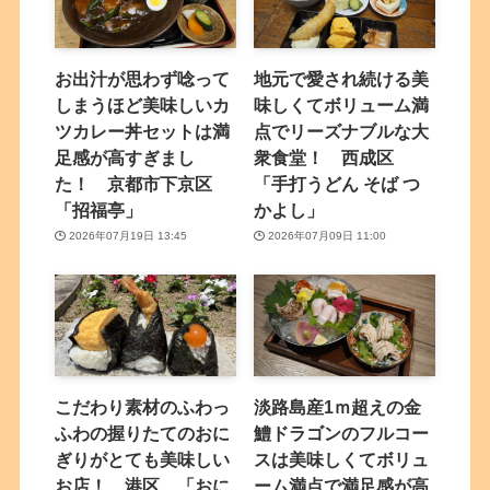
お出汁が思わず唸って
地元で愛され続ける美
しまうほど美味しいカ
味しくてボリューム満
ツカレー丼セットは満
点でリーズナブルな大
足感が高すぎまし
衆食堂！ 西成区
た！ 京都市下京区
「手打うどん そば つ
「招福亭」
かよし」
2026年07月19日 13:45
2026年07月09日 11:00
こだわり素材のふわっ
淡路島産1ｍ超えの金
ふわの握りたてのおに
鱧ドラゴンのフルコー
ぎりがとても美味しい
スは美味しくてボリュ
お店！ 港区 「おに
ーム満点で満足感が高