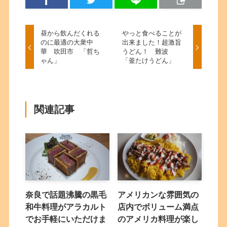
昼から飲んだくれる
やっと食べることが
のに最適の大衆中
出来ました！超激旨
華 吹田市 「哲ち
うどん！ 難波
ゃん」
「釜たけうどん」
関連記事
奈良で話題沸騰の黒毛
アメリカンな雰囲気の
和牛料理がアラカルト
店内でボリューム満点
でお手軽にいただけま
のアメリカ料理が楽し